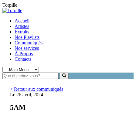
Torpille
Accueil
Artistes
Extraits
Nos Playlists
Communiqués
Nos services
À Propos
Contacts
< Retour aux communiqués
Le 26 avril, 2024
5AM