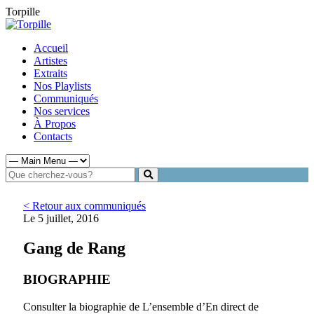
Torpille
Accueil
Artistes
Extraits
Nos Playlists
Communiqués
Nos services
À Propos
Contacts
< Retour aux communiqués
Le 5 juillet, 2016
Gang de Rang
BIOGRAPHIE
Consulter la biographie de L’ensemble d’En direct de