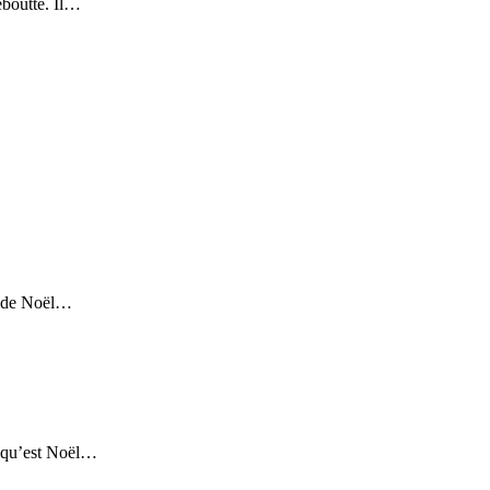
eboutte. Il…
n de Noël…
n qu’est Noël…