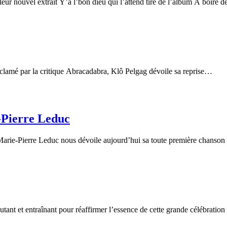
 nouvel extrait Y’a l’bon dieu qui l’attend tiré de l’album À boire d
lamé par la critique Abracadabra, Klô Pelgag dévoile sa reprise…
e-Pierre Leduc
Marie-Pierre Leduc nous dévoile aujourd’hui sa toute première chanso
nt et entraînant pour réaffirmer l’essence de cette grande célébratio