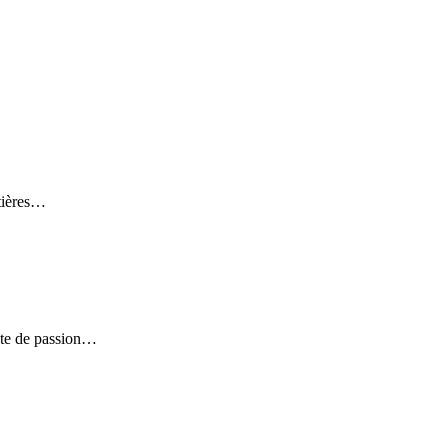
tières…
nte de passion…