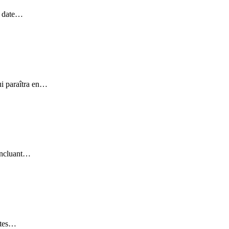
e date…
ui paraîtra en…
 incluant…
utes…