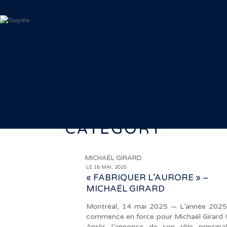
CATEGORY
MICHAËL GIRARD
LE 16 MAI, 2025
« FABRIQUER L’AURORE » –
MICHAËL GIRARD
Montréal, 14 mai 2025 — L’année 2025
commence en force pour Michaël Girard !
Après l’annonce de son rôle principal