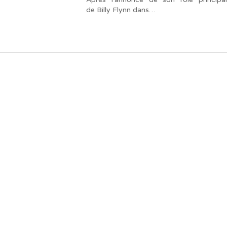
de Billy Flynn dans…
« Notre travail prend tout son sens grâce
aux artistes : des passionnés,
communicateurs d’émotions peignant
des tableaux sonores qui nous font
voyager. À nous de les exposer et les
faire rayonner! »
- Jean-François Blanchet, président