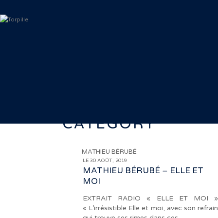
CATEGORY
MATHIEU BÉRUBÉ
LE 30 AOÛT, 2019
MATHIEU BÉRUBÉ – ELLE ET
MOI
EXTRAIT RADIO « ELLE ET MOI »
« L’irrésistible Elle et moi, avec son refrain
qui trouve ses rimes dans ces…