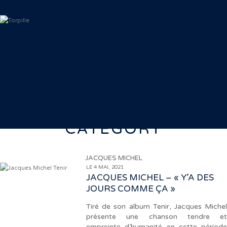
CATEGORY
JACQUES MICHEL
LE 4 MAI, 2021
JACQUES MICHEL – « Y’A DES
JOURS COMME ÇA »
Tiré de son album Tenir, Jacques Michel
présente une chanson tendre et
empreinte d’humanité en cette période