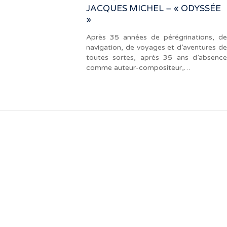
JACQUES MICHEL – « ODYSSÉE
»
Après 35 années de pérégrinations, de
navigation, de voyages et d’aventures de
toutes sortes, après 35 ans d’absence
comme auteur-compositeur,…
« Notre travail prend tout son sens grâce
aux artistes : des passionnés,
communicateurs d’émotions peignant
des tableaux sonores qui nous font
voyager. À nous de les exposer et les
faire rayonner! »