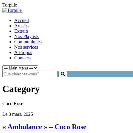
Torpille
Accueil
Artistes
Extraits
Nos Playlists
Communiqués
Nos services
À Propos
Contacts
Category
Coco Rose
Le 3 mars, 2025
« Ambulance » – Coco Rose