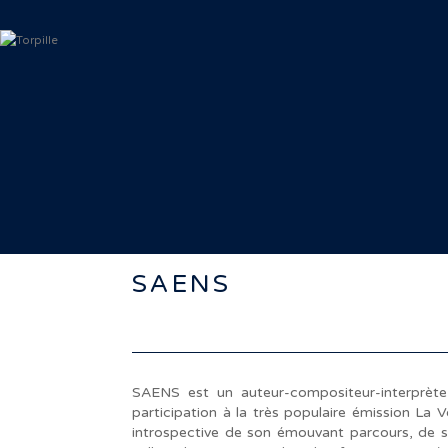
< Retour aux artistes
SAENS
SAENS est un auteur-compositeur-interprète
participation à la très populaire émission La
introspective de son émouvant parcours, de sa 