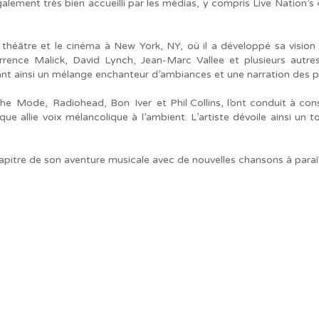
également très bien accueilli par les médias, y compris Live Nation
e théâtre et le cinéma à New York, NY, où il a développé sa vision 
rrence Malick, David Lynch, Jean-Marc Vallee et plusieurs autr
ant ainsi un mélange enchanteur d’ambiances et une narration des p
e Mode, Radiohead, Bon Iver et Phil Collins, l’ont conduit à cons
ue allie voix mélancolique à l’ambient. L’artiste dévoile ainsi un
pitre de son aventure musicale avec de nouvelles chansons à paraît