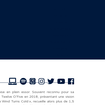
ACCUEIL
ARTISTES
EXTRAITS
NOS PLAYLISTS
COMMUNIQUÉS
NOS SERVICES
À PROPOS
CONTACTS
ise en plein essor. Souvent reconnu pour sa
P Twelve O’Five en 2018, présentant une vision
 Wind Turns Cold », recueille alors plus de 1,5