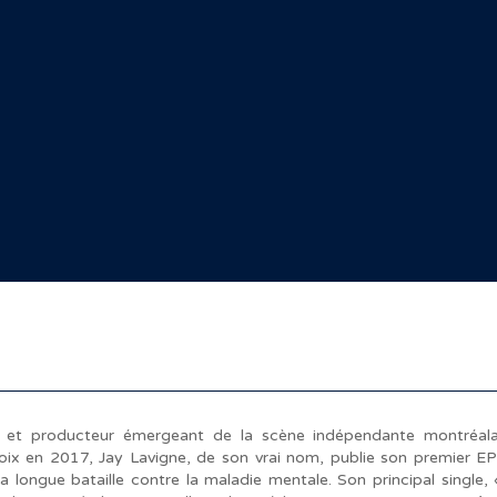
 et producteur émergeant de la scène indépendante montréala
 Voix en 2017, Jay Lavigne, de son vrai nom, publie son premier E
longue bataille contre la maladie mentale. Son principal single, «