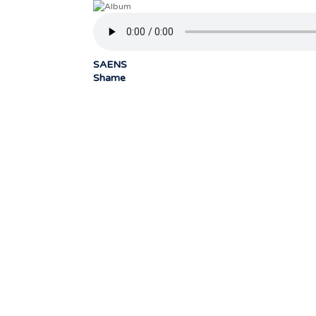
SAENS
Shame
« Notre travail prend tout son sens grâ
sonores qui nous 