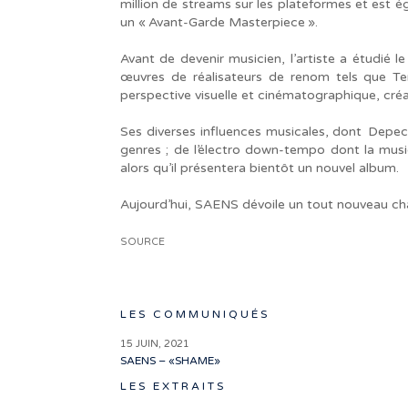
million de streams sur les plateformes et est 
un « Avant-Garde Masterpiece ».
Avant de devenir musicien, l’artiste a étudié l
œuvres de réalisateurs de renom tels que Te
perspective visuelle et cinématographique, cré
Ses diverses influences musicales, dont Depech
genres ; de l’électro down-tempo dont la musiq
alors qu’il présentera bientôt un nouvel album.
Aujourd’hui, SAENS dévoile un tout nouveau cha
SOURCE
LES COMMUNIQUÉS
15 JUIN, 2021
SAENS – «SHAME»
LES EXTRAITS