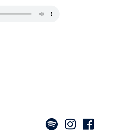
ce aux artistes : des passionnés, communi
font voyager. À nous de les exposer et les
- Jean-François Blanchet, président