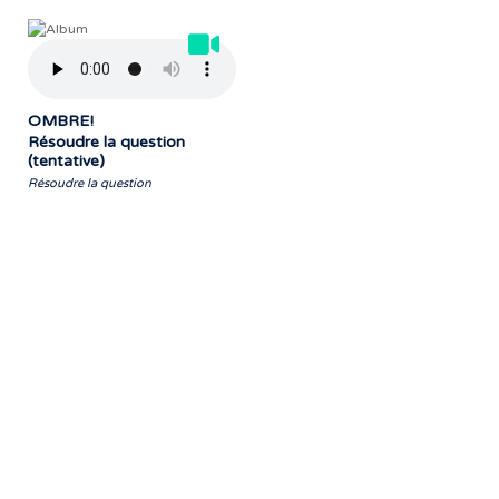
OMBRE!
Résoudre la question
(tentative)
Résoudre la question
« Notre travail prend tout son sens grâce
aux artistes : des passionnés,
communicateurs d’émotions peignant
des tableaux sonores qui nous font
voyager. À nous de les exposer et les
faire rayonner! »
- Jean-François Blanchet, président