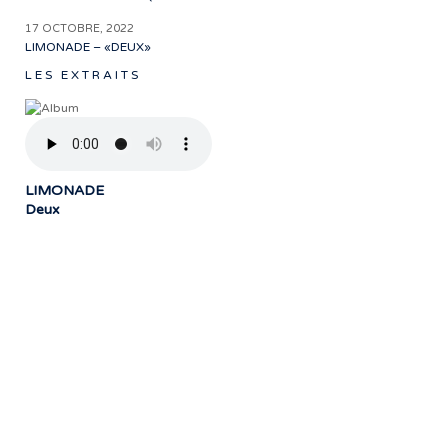
17 OCTOBRE, 2022
LIMONADE – «DEUX»
LES EXTRAITS
LIMONADE
Deux
« Notre travail prend tout son sens grâce
aux artistes : des passionnés,
communicateurs d’émotions peignant
des tableaux sonores qui nous font
voyager. À nous de les exposer et les
faire rayonner! »
- Jean-François Blanchet, président