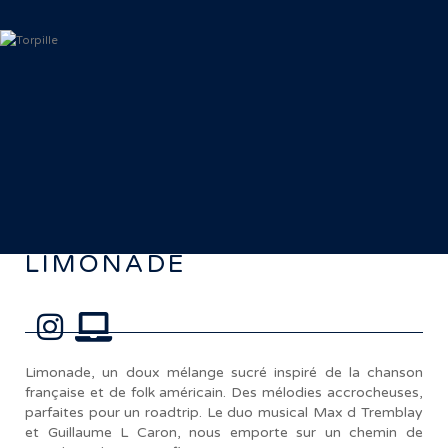
< Retour aux artistes
LIMONADE
Limonade, un doux mélange sucré inspiré de la chanson
française et de folk américain. Des mélodies accrocheuses,
parfaites pour un roadtrip. Le duo musical Max d Tremblay
et Guillaume L Caron, nous emporte sur un chemin de