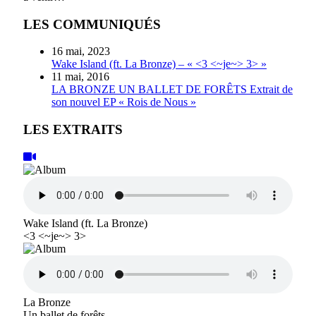
LES COMMUNIQUÉS
16 mai, 2023
Wake Island (ft. La Bronze) – « <3 <~je~> 3> »
11 mai, 2016
LA BRONZE UN BALLET DE FORÊTS Extrait de
son nouvel EP « Rois de Nous »
LES EXTRAITS
Wake Island (ft. La Bronze)
<3 <~je~> 3>
La Bronze
Un ballet de forêts