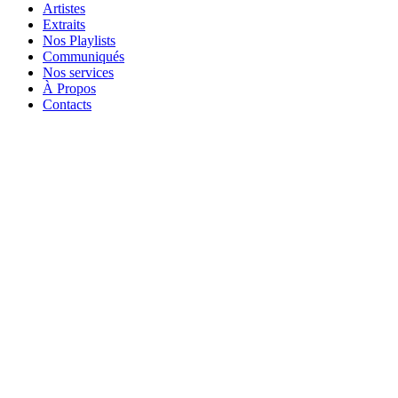
Artistes
Extraits
Nos Playlists
Communiqués
Nos services
À Propos
Contacts