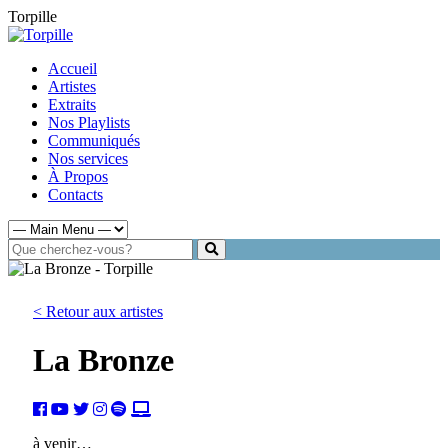
Torpille
Accueil
Artistes
Extraits
Nos Playlists
Communiqués
Nos services
À Propos
Contacts
< Retour aux artistes
La Bronze
à venir…