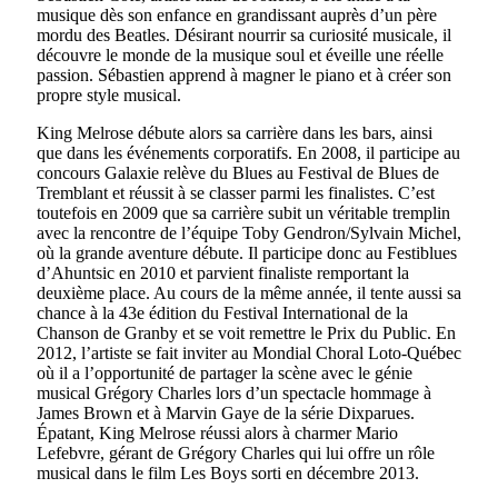
musique dès son enfance en grandissant auprès d’un père
mordu des Beatles. Désirant nourrir sa curiosité musicale, il
découvre le monde de la musique soul et éveille une réelle
passion. Sébastien apprend à magner le piano et à créer son
propre style musical.
King Melrose débute alors sa carrière dans les bars, ainsi
que dans les événements corporatifs. En 2008, il participe au
concours Galaxie relève du Blues au Festival de Blues de
Tremblant et réussit à se classer parmi les finalistes. C’est
toutefois en 2009 que sa carrière subit un véritable tremplin
avec la rencontre de l’équipe Toby Gendron/Sylvain Michel,
où la grande aventure débute. Il participe donc au Festiblues
d’Ahuntsic en 2010 et parvient finaliste remportant la
deuxième place. Au cours de la même année, il tente aussi sa
chance à la 43e édition du Festival International de la
Chanson de Granby et se voit remettre le Prix du Public. En
2012, l’artiste se fait inviter au Mondial Choral Loto-Québec
où il a l’opportunité de partager la scène avec le génie
musical Grégory Charles lors d’un spectacle hommage à
James Brown et à Marvin Gaye de la série Dixparues.
Épatant, King Melrose réussi alors à charmer Mario
Lefebvre, gérant de Grégory Charles qui lui offre un rôle
musical dans le film Les Boys sorti en décembre 2013.