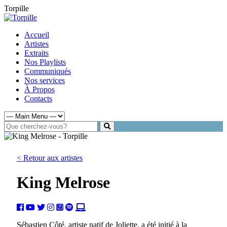
Torpille
Accueil
Artistes
Extraits
Nos Playlists
Communiqués
Nos services
À Propos
Contacts
< Retour aux artistes
King Melrose
Sébastien Côté, artiste natif de Joliette, a été initié à la