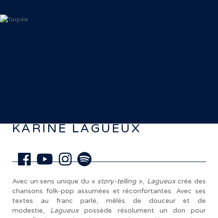
< Retour aux artistes
KARINE LAGUEUX
Avec un sens unique du «
story-telling
»,
Lagueux
crée des
chansons folk-pop assumées et réconfortantes. Avec ses
textes au franc parlé, mêlés de douceur et de
modestie,
Lagueux
possède résolument un don pour