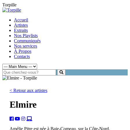
Torpille
Accueil
Artistes
Extraits
Nos Playlists
Communiqués
Nos services
À Propos
Contacts
< Retour aux artistes
Elmire
Amélie Pitre est née à Baie-Comeau, sur la Côte-Nord,