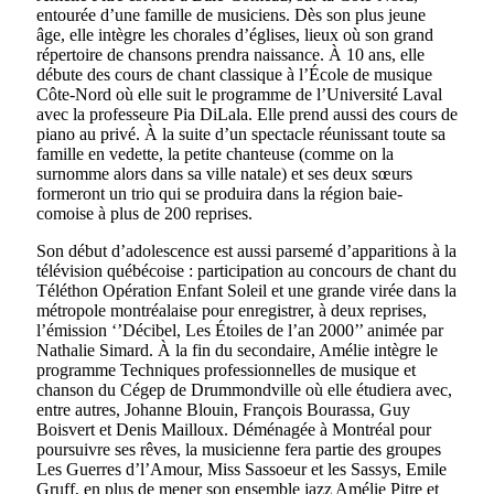
entourée d’une famille de musiciens. Dès son plus jeune
âge, elle intègre les chorales d’églises, lieux où son grand
répertoire de chansons prendra naissance. À 10 ans, elle
débute des cours de chant classique à l’École de musique
Côte-Nord où elle suit le programme de l’Université Laval
avec la professeure Pia DiLala. Elle prend aussi des cours de
piano au privé. À la suite d’un spectacle réunissant toute sa
famille en vedette, la petite chanteuse (comme on la
surnomme alors dans sa ville natale) et ses deux sœurs
formeront un trio qui se produira dans la région baie-
comoise à plus de 200 reprises.
Son début d’adolescence est aussi parsemé d’apparitions à la
télévision québécoise : participation au concours de chant du
Téléthon Opération Enfant Soleil et une grande virée dans la
métropole montréalaise pour enregistrer, à deux reprises,
l’émission ‘’Décibel, Les Étoiles de l’an 2000’’ animée par
Nathalie Simard. À la fin du secondaire, Amélie intègre le
programme Techniques professionnelles de musique et
chanson du Cégep de Drummondville où elle étudiera avec,
entre autres, Johanne Blouin, François Bourassa, Guy
Boisvert et Denis Mailloux. Déménagée à Montréal pour
poursuivre ses rêves, la musicienne fera partie des groupes
Les Guerres d’l’Amour, Miss Sassoeur et les Sassys, Emile
Gruff, en plus de mener son ensemble jazz Amélie Pitre et