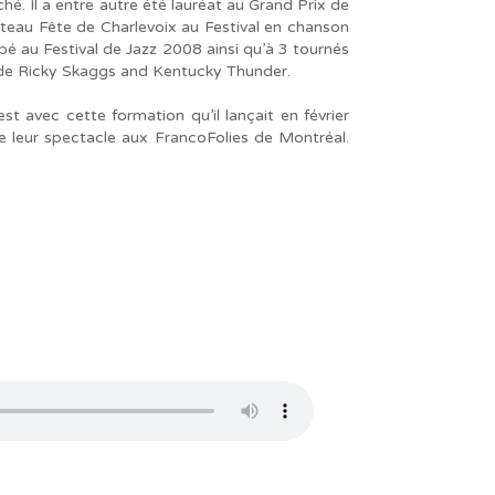
hé. Il a entre autre été lauréat au Grand Prix de
teau Fête de Charlevoix au Festival en chanson
ipé au Festival de Jazz 2008 ainsi qu’à 3 tournés
e de Ricky Skaggs and Kentucky Thunder.
t avec cette formation qu’il lançait en février
e leur spectacle aux FrancoFolies de Montréal.