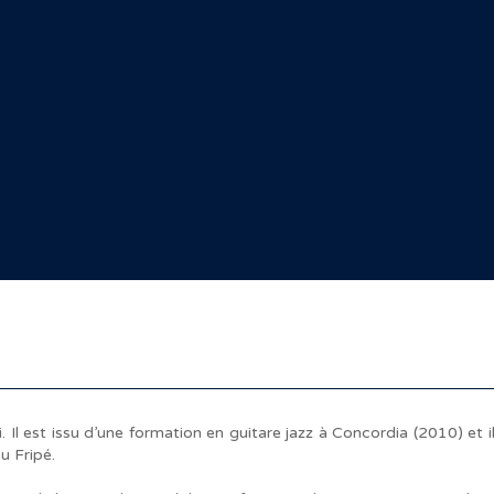
Il est issu d’une formation en guitare jazz à Concordia (2010) et i
u Fripé.