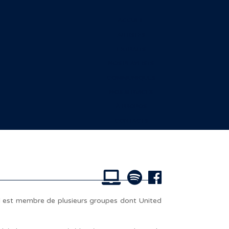
ACCUEIL
ARTISTES
EXTRAITS
NOS PLAYLISTS
COMMUNIQUÉS
NOS SERVICES
À PROPOS
CONTACTS
l est m
embre de plusieurs groupes dont United