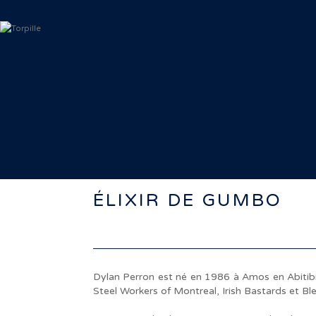
< Retour aux artistes
ÉLIXIR DE GUMBO
Dylan Perron est né en 1986 à Amos en Abitibi. 
Steel Workers of Montreal, Irish Bastards et Ble