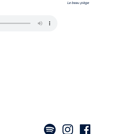
Le beau piège
ce aux artistes : des passionnés, communi
font voyager. À nous de les exposer et les
- Jean-François Blanchet, président