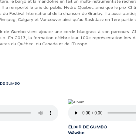
tare, le banjo et la mandoline en fait un multi-instrumentiste recherc
l a remporté le prix du public Hydro Québec ainsi que le prix Châ
e du Festival International de la chanson de Granby. Il a aussi partic
 Winnipeg, Calgary et Vancouver ainsi qu’au Sask Jazz en 1ère parti
ir de Gumbo vient ajouter une corde bluegrass à son parcours. C’es
 ». En 2013, la formation célèbre leur 100e représentation lors d
outes du Québec, du Canada et de l’Europe.
R DE GUMBO
ÉLIXIR DE GUMBO
Wâwâte