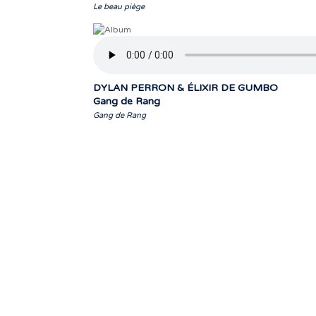
Le beau piège
DYLAN PERRON & ÉLIXIR DE GUMBO
Gang de Rang
Gang de Rang
« Notre travail prend tout son sens grâ
sonores qui nous 