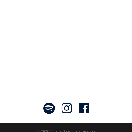
« Notre travail prend tout son sens grâce
aux artistes : des passionnés,
communicateurs d’émotions peignant
des tableaux sonores qui nous font
voyager. À nous de les exposer et les
faire rayonner! »
- Jean-François Blanchet, président
© 2026 Torpille. Tous droits réservés