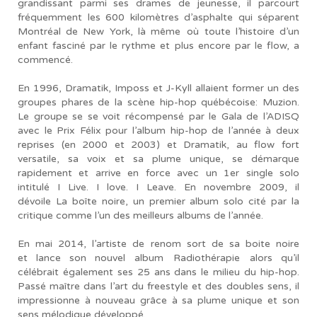
grandissant parmi ses drames de jeunesse, il parcourt
fréquemment les 600 kilomètres d’asphalte qui séparent
Montréal de New York, là même où toute l’histoire d’un
enfant fasciné par le rythme et plus encore par le flow, a
commencé.
En 1996, Dramatik, Imposs et J-Kyll allaient former un des
groupes phares de la scène hip-hop québécoise: Muzion.
Le groupe se se voit récompensé par le Gala de l’ADISQ
avec le Prix Félix pour l’album hip-hop de l’année à deux
reprises (en 2000 et 2003) et Dramatik, au flow fort
versatile, sa voix et sa plume unique, se démarque
rapidement et arrive en force avec un 1er single solo
intitulé I Live. I love. I Leave. En novembre 2009, il
dévoile La boîte noire, un premier album solo cité par la
critique comme l’un des meilleurs albums de l’année.
En mai 2014, l’artiste de renom sort de sa boite noire
et lance son nouvel album Radiothérapie alors qu’il
célébrait également ses 25 ans dans le milieu du hip-hop.
Passé maître dans l’art du freestyle et des doubles sens, il
impressionne à nouveau grâce à sa plume unique et son
sens mélodique développé.