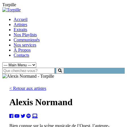
Torpille
Accueil
Artistes
Extraits
Nos Playlists
Communiqués
Nos services
À Propos
Contacts
< Retour aux artistes
Alexis Normand
Bien connue sur la scène musicale de l’Ouest, l’auteure-