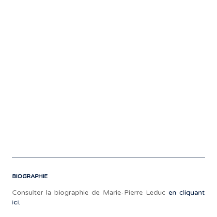
jour
en
202
cor
pa
Fra
Ro
So
nou
ext
By
dis
par
cet
aut
BIOGRAPHIE
Consulter la biographie de Marie-Pierre Leduc
en cliquant
ici.