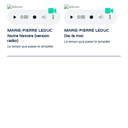
MARIE-PIERRE LEDUC
MARIE-PIERRE LEDUC
Notre histoire (version
Dis-le moi
radio)
Le temps que passe la tempête
Le temps que passe la tempête
Notre travail prend tout son sens grâce
aux artistes : des passionnés,
communicateurs d’émotions peignant
des tableaux sonores qui nous font
voyager. À nous de les exposer et les
faire rayonner! »
- Jean-François Blanchet, président