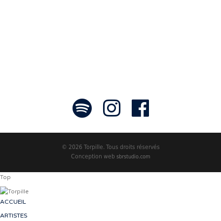
faire rayonner! »
- Jean-François Blanchet, président
© 2026 Torpille. Tous droits réservés
Conception web
sbrstudio.com
Top
ACCUEIL
ARTISTES