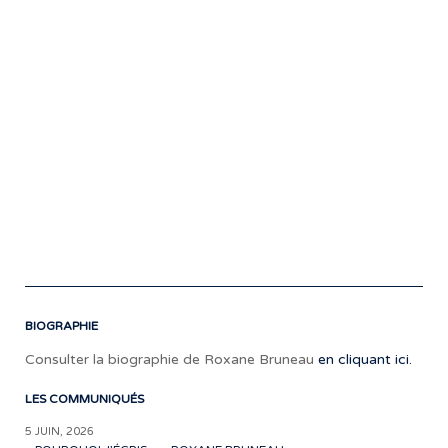
pas
pou
la
pre
fois
à
la
télé
À
ne
pas
ma
!
BIOGRAPHIE
Consulter la biographie de Roxane Bruneau
en cliquant ici.
LES COMMUNIQUÉS
5 JUIN, 2026