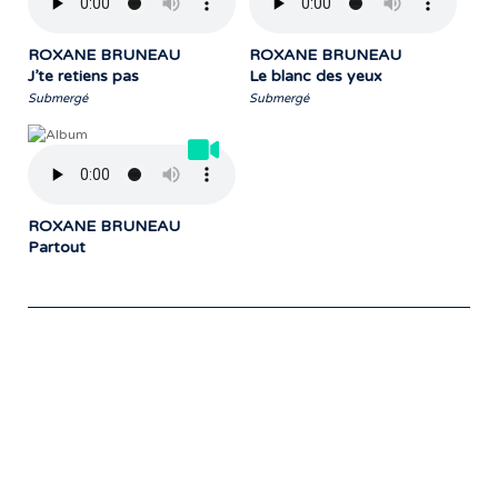
ROXANE BRUNEAU
ROXANE BRUNEAU
J’te retiens pas
Le blanc des yeux
Submergé
Submergé
ROXANE BRUNEAU
Partout
Notre travail prend tout son sens grâce
aux artistes : des passionnés,
communicateurs d’émotions peignant
des tableaux sonores qui nous font
voyager. À nous de les exposer et les