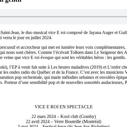
Saint-Jean, le duo musical vice E roi composé de Jayana Auger et Guil
i verra le jour en juillet 2024.
 percussif et accrocheur qui met en lumière leurs voix complémentaires, 
rs qui nous sont chères. Comme l’écrivait Tolkien dans Le Seigneur des A
te veine que vice E roi évoque qui sont les véritables héros : les gentils.
), l’EP à venir fait suite à Les heures maladives (2019) et L’enfer chez
les ondes radio du Québec et de la France. C’est avec les musiciens V
parution pop orchestrale, qui marie mélodies urbaines et envolées épiqu
. Porteur d’une sensibilité pop et de nouvelles sonorités audacieuses, Po
VICE E ROI EN SPECTACLE
22 mars 2024 – Kool club (Granby)
22 avril 2024 – Verre Bouteille (Montréal)
5 mai 2024 – Festival Seve (St-Jean-Sur-Richelieu)