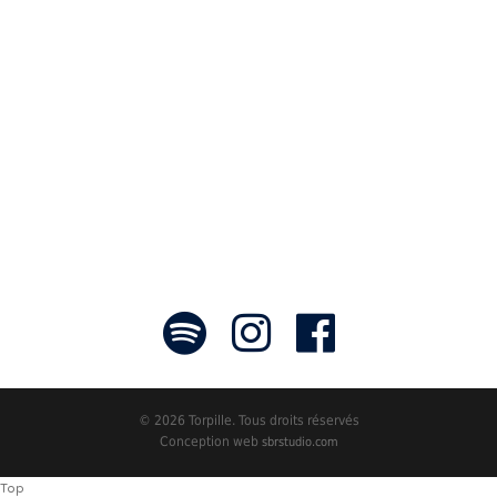
communicateurs d’émotions peignant
des tableaux sonores qui nous font
voyager. À nous de les exposer et les
faire rayonner! »
- Jean-François Blanchet, président
© 2026 Torpille. Tous droits réservés
Conception web
sbrstudio.com
Top