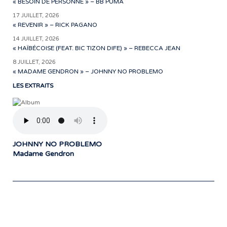
« BESOIN DE PERSONNE » – BB PUMA
17 JUILLET, 2026
« REVENIR » – RICK PAGANO
14 JUILLET, 2026
« HAÏBÉCOISE (FEAT. BIC TIZON DIFE) » – REBECCA JEAN
8 JUILLET, 2026
« MADAME GENDRON » – JOHNNY NO PROBLEMO
LES EXTRAITS
JOHNNY NO PROBLEMO
Madame Gendron
Notre travail prend tout son sens grâce
aux artistes : des passionnés,