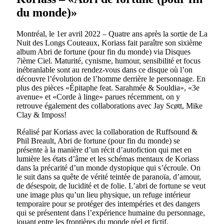
du monde)»
Montréal, le 1er avril 2022 – Quatre ans après la sortie de La
Nuit des Longs Couteaux, Koriass fait paraître son sixième
album Abri de fortune (pour fin du monde) via Disques
7ième Ciel. Maturité, cynisme, humour, sensibilité et focus
inébranlable sont au rendez-vous dans ce disque où l’on
découvre l’évolution de l’homme derrière le personnage. En
plus des pièces «Épitaphe feat. Sarahmée & Souldia», «3e
avenue» et «Corde à linge» parues récemment, on y
retrouve également des collaborations avec Jay Scøtt, Mike
Clay & Imposs!
Réalisé par Koriass avec la collaboration de Ruffsound &
Phil Breault, Abri de fortune (pour fin du monde) se
présente à la manière d’un récit d’autofiction qui met en
lumière les états d’âme et les schémas mentaux de Koriass
dans la précarité d’un monde dystopique qui s’écroule. On
le suit dans sa quête de vérité teintée de paranoïa, d’amour,
de désespoir, de lucidité et de folie. L’abri de fortune se veut
une image plus qu’un lieu physique, un refuge intérieur
temporaire pour se protéger des intempéries et des dangers
qui se présentent dans l’expérience humaine du personnage,
jouant entre les frontières du monde réel et fictif.