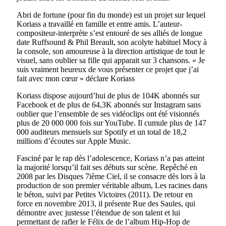
Abri de fortune (pour fin du monde) est un projet sur lequel
Koriass a travaillé en famille et entre amis. L’auteur-
compositeur-interprète s’est entouré de ses alliés de longue
date Ruffsound & Phil Breault, son acolyte habituel Mocy à
la console, son amoureuse à la direction artistique de tout le
visuel, sans oublier sa fille qui apparait sur 3 chansons. « Je
suis vraiment heureux de vous présenter ce projet que j’ai
fait avec mon cœur » déclare Koriass
Koriass dispose aujourd’hui de plus de 104K abonnés sur
Facebook et de plus de 64,3K abonnés sur Instagram sans
oublier que l’ensemble de ses vidéoclips ont été visionnés
plus de 20 000 000 fois sur YouTube. Il cumule plus de 147
000 auditeurs mensuels sur Spotify et un total de 18,2
millions d’écoutes sur Apple Music.
Fasciné par le rap dès l’adolescence, Koriass n’a pas atteint
la majorité lorsqu’il fait ses débuts sur scène. Repêché en
2008 par les Disques 7ième Ciel, il se consacre dès lors à la
production de son premier véritable album, Les racines dans
le béton, suivi par Petites Victoires (2011). De retour en
force en novembre 2013, il présente Rue des Saules, qui
démontre avec justesse l’étendue de son talent et lui
permettant de rafler le Félix de de l’album Hip-Hop de