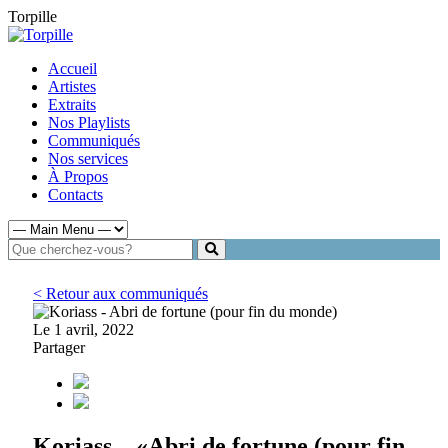
Torpille
Accueil
Artistes
Extraits
Nos Playlists
Communiqués
Nos services
À Propos
Contacts
< Retour aux communiqués
Le 1 avril, 2022
Partager
Koriass – «Abri de fortune (pour fin