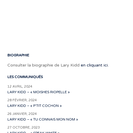
lais
pré
un
pro
dis
de
hau
niv
BIOGRAPHIE
Consulter la biographie de Lary Kidd
en cliquant ici.
LES COMMUNIQUÉS
12 AVRIL, 2024
LARY KIDD – « MOISHES RIOPELLE »
28 FÉVRIER, 2024
LARY KIDD – « P’TIT COCHON »
26 JANVIER, 2024
LARY KIDD – « TU CONNAIS MON NOM »
27 OCTOBRE, 2023