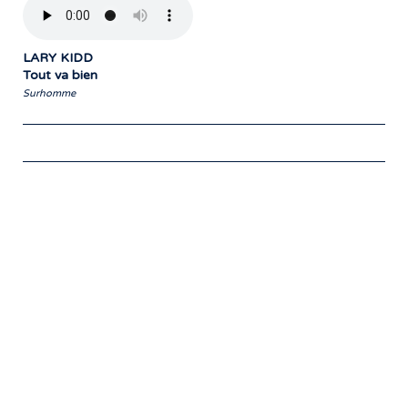
LARY KIDD
Tout va bien
Surhomme
Notre travail prend tout son sens grâce
aux artistes : des passionnés,
communicateurs d’émotions peignant
des tableaux sonores qui nous font
voyager. À nous de les exposer et les
faire rayonner! »
- Jean-François Blanchet, président