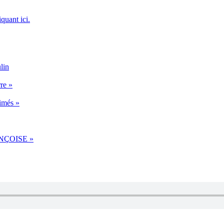
iquant ici.
lin
re »
imés »
NÇOISE »