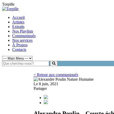
Torpille
Accueil
Artistes
Extraits
Nos Playlists
Communiqués
Nos services
À Propos
Contacts
< Retour aux communiqués
Le 8 juin, 2021
Partager
Alexandre Poulin – Courte éch