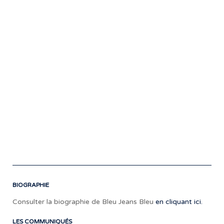
env
un
éne
hy
au
bon
en
ce
pri
où
on
en
a
bie
bes
BIOGRAPHIE
Consulter la biographie de Bleu Jeans Bleu
en cliquant ici.
LES COMMUNIQUÉS