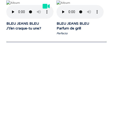
BLEU JEANS BLEU
BLEU JEANS BLEU
J’t’en craque-tu une?
Parfum de grill
Perfecto
Notre travail prend tout son sens grâce
aux artistes : des passionnés,
communicateurs d’émotions peignant
des tableaux sonores qui nous font
voyager. À nous de les exposer et les
faire rayonner! »
- Jean-François Blanchet, président