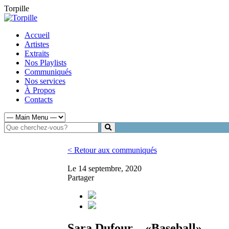
Torpille
Accueil
Artistes
Extraits
Nos Playlists
Communiqués
Nos services
À Propos
Contacts
< Retour aux communiqués
Le 14 septembre, 2020
Partager
Sara Dufour – «Baseball»