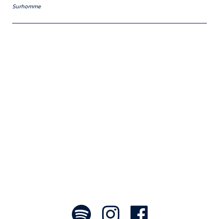
Surhomme
Notre travail prend tout son sens grâce
aux artistes : des passionnés,
communicateurs d’émotions peignant
des tableaux sonores qui nous font
voyager. À nous de les exposer et les
faire rayonner! »
- Jean-François Blanchet, président