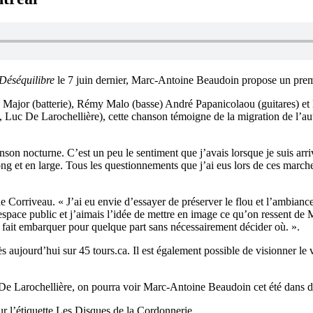
Déséquilibre
le 7 juin dernier, Marc-Antoine Beaudoin propose un premie
sé Major (batterie), Rémy Malo (basse) André Papanicolaou (guitares) et
 Luc De Larochellière), cette chanson témoigne de la migration de l’aut
nson nocturne. C’est un peu le sentiment que j’avais lorsque je suis arri
ng et en large. Tous les questionnements que j’ai eus lors de ces marche
ne Corriveau. « J’ai eu envie d’essayer de préserver le flou et l’ambian
space public et j’aimais l’idée de mettre en image ce qu’on ressent de
e fait embarquer pour quelque part sans nécessairement décider où. ».
s aujourd’hui sur 45 tours.ca. Il est également possible de visionner le
 De Larochellière, on pourra voir Marc-Antoine Beaudoin cet été dans d
sur l’étiquette Les Disques de la Cordonnerie.