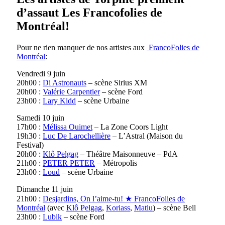
d’assaut Les Francofolies de
Montréal!
Pour ne rien manquer de nos artistes aux
FrancoFolies de
Montréal
:
Vendredi 9 juin
20h00 :
Di Astronauts
– scène Sirius XM
20h00 :
Valérie Carpentier
– scène Ford
23h00 :
Lary Kidd
– scène Urbaine
Samedi 10 juin
17h00 :
Mélissa Ouimet
– La Zone Coors Light
19h30 :
Luc De Larochellière
– L’Astral (Maison du
Festival)
20h00 :
Klô Pelgag
– Théâtre Maisonneuve – PdA
21h00 :
PETER PETER
– Métropolis
23h00 :
Loud
– scène Urbaine
Dimanche 11 juin
21h00 :
Desjardins, On l’aime-tu! ★ FrancoFolies de
Montréal
(avec
Klô Pelgag
,
Koriass
,
Matiu
) – scène Bell
23h00 :
Lubik
– scène Ford