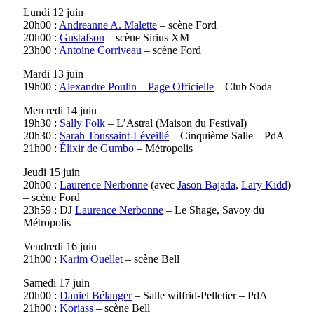
Lundi 12 juin
20h00 :
Andreanne A. Malette
– scène Ford
20h00 :
Gustafson
– scène Sirius XM
23h00 :
Antoine Corriveau
– scène Ford
Mardi 13 juin
19h00 :
Alexandre Poulin – Page Officielle
– Club Soda
Mercredi 14 juin
19h30 :
Sally Folk
– L’Astral (Maison du Festival)
20h30 :
Sarah Toussaint-Léveillé
– Cinquième Salle – PdA
21h00 :
Élixir de Gumbo
– Métropolis
Jeudi 15 juin
20h00 :
Laurence Nerbonne
(avec
Jason Bajada
,
Lary Kidd
)
– scène Ford
23h59 : DJ
Laurence Nerbonne
– Le Shage, Savoy du
Métropolis
Vendredi 16 juin
21h00 :
Karim Ouellet
– scène Bell
Samedi 17 juin
20h00 :
Daniel Bélanger
– Salle wilfrid-Pelletier – PdA
21h00 :
Koriass
– scène Bell