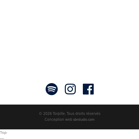
des tableaux sonores qui nous font
voyager. À nous de les exposer et les
faire rayonner! »
- Jean-François Blanchet, président
© 2026 Torpille. Tous droits réservés
Conception web
sbrstudio.com
Top