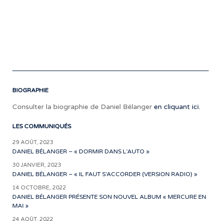
prè
de
che
vou
http
BIOGRAPHIE
Consulter la biographie de Daniel Bélanger
en cliquant ici.
LES COMMUNIQUÉS
29 AOÛT, 2023
DANIEL BÉLANGER – « DORMIR DANS L’AUTO »
30 JANVIER, 2023
DANIEL BÉLANGER – « IL FAUT S’ACCORDER (VERSION RADIO) »
14 OCTOBRE, 2022
DANIEL BÉLANGER PRÉSENTE SON NOUVEL ALBUM « MERCURE EN
MAI »
24 AOÛT, 2022